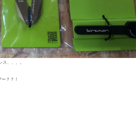
レス、、、。
ザー？？！