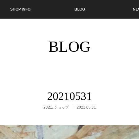
SHOP INFO.
BLOG
NE
BLOG
20210531
2021
,
ショップ
2021.05.31