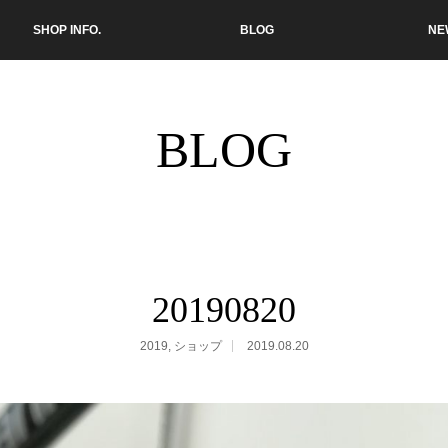
SHOP INFO.
BLOG
NE
BLOG
20190820
2019
,
ショップ
2019.08.20