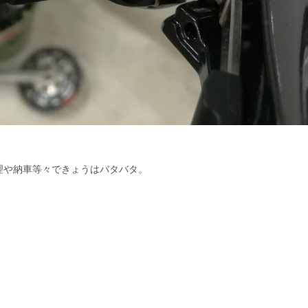
理や納車等々できょうはバタバタ。