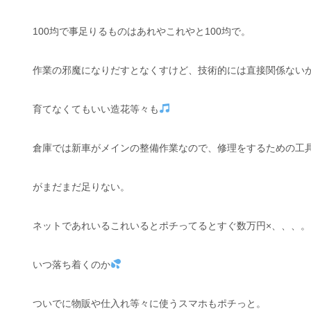
100均で事足りるものはあれやこれやと100均で。
作業の邪魔になりだすとなくすけど、技術的には直接関係ない
育てなくてもいい造花等々も
倉庫では新車がメインの整備作業なので、修理をするための工
がまだまだ足りない。
ネットであれいるこれいるとポチってるとすぐ数万円×、、、。
いつ落ち着くのか
ついでに物販や仕入れ等々に使うスマホもポチっと。