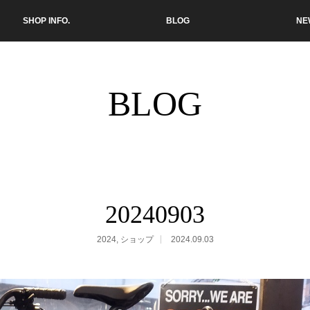
SHOP INFO.
BLOG
NE
BLOG
20240903
2024
,
ショップ
2024.09.03