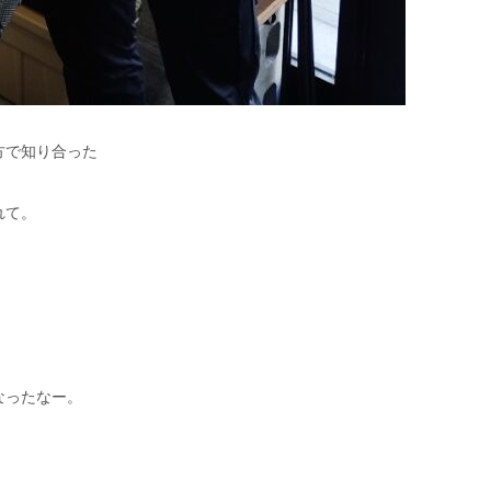
方で知り合った
れて。
なったなー。