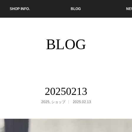
SHOP INFO.
BLOG
NE
BLOG
20250213
2025
,
ショップ
2025.02.13