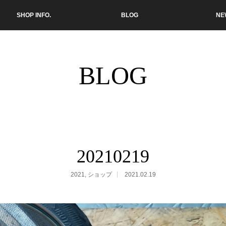
SHOP INFO.
BLOG
NE
BLOG
20210219
2021
,
ショップ
2021.02.19