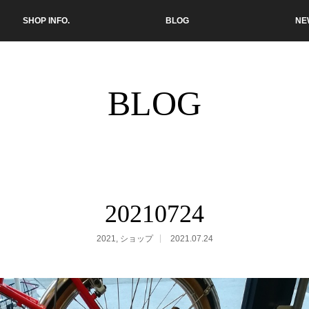
SHOP INFO.
BLOG
NE
BLOG
20210724
2021
,
ショップ
2021.07.24