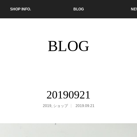
SHOP INFO.
BLOG
NE
BLOG
20190921
2019
,
ショップ
2019.09.21