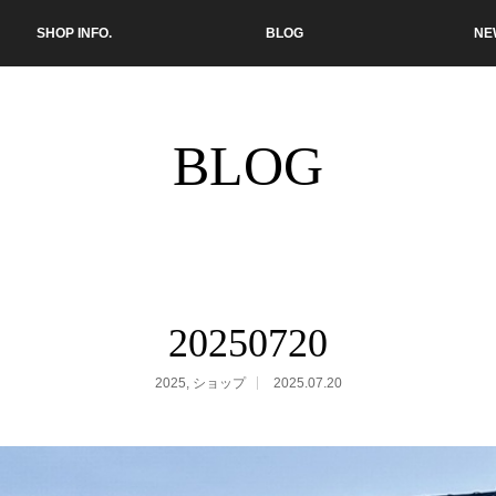
SHOP INFO.
BLOG
NE
BLOG
20250720
2025
,
ショップ
2025.07.20